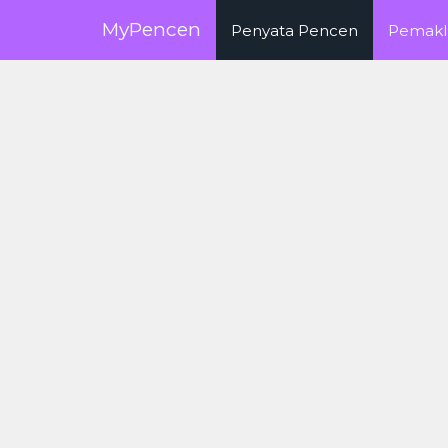
MyPencen
Penyata Pencen
Pemakl