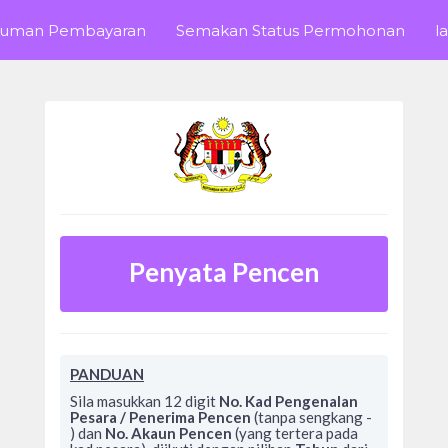
uman Pembayaran
Semakan Status Permohonan
l
Penyata Pencen
PANDUAN
Sila masukkan 12 digit
No. Kad Pengenalan
Pesara / Penerima Pencen
(tanpa sengkang -
) dan
No. Akaun Pencen
(yang tertera pada