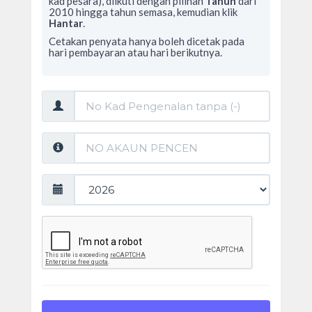
kad pesara), diikuti dengan pilihan
Tahun
dari
2010 hingga tahun semasa, kemudian klik
Hantar
.
Cetakan penyata hanya boleh dicetak pada
hari pembayaran atau hari berikutnya.
No
Kad
Pengenalan:
No
Akaun
Pencen:
Tahun