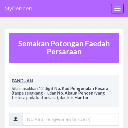
MyPencen
Togg
navi
Semakan Potongan Faedah
Persaraan
PANDUAN
Sila masukkan 12 digit
No. Kad Pengenalan Pesara
(tanpa sengkang - ), dan
No. Akaun Pencen
(yang
tertera pada kad pesara), dan klik
Hantar
.
No
Kad
Pengenalan: