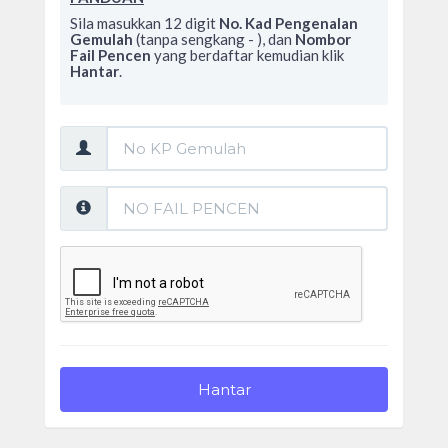
Sila masukkan 12 digit
No. Kad Pengenalan
Gemulah
(tanpa sengkang - ), dan
Nombor
Fail Pencen
yang berdaftar kemudian klik
Hantar
.
No
Kad
Pengenalan:
No
Fail:
Hantar