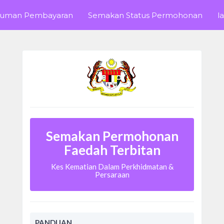
uman Pembayaran
Semakan Status Permohonan
l
Semakan Permohonan
Faedah Terbitan
Kes Kematian Dalam Perkhidmatan &
Persaraan
PANDUAN